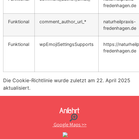
fredenhagen.de
Funktional
comment_author_url_*
naturheilpraxis-
fredenhagen.de
Funktional
wpEmojiSettingsSupports
https://naturheil
fredenhagen.de
Die Cookie-Richtlinie wurde zuletzt am 22. April 2025
aktualisiert.
Sprechzeiten
Kontakt
Anfahrt
Praxisinfo:
Google Maps >>
Mo
Gerhardstraße
–
26